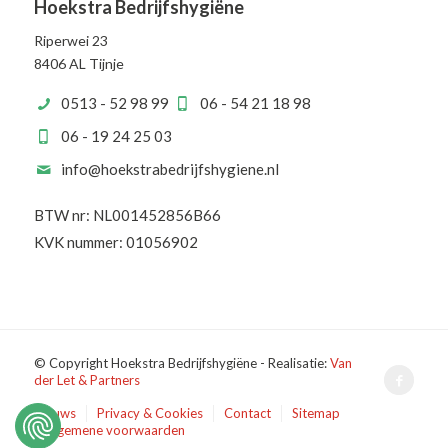
Hoekstra Bedrijfshygiëne
Riperwei 23
8406 AL Tijnje
0513 - 52 98 99
06 - 54 21 18 98
06 - 19 24 25 03
info@hoekstrabedrijfshygiene.nl
BTW nr: NL001452856B66
KVK nummer: 01056902
© Copyright Hoekstra Bedrijfshygiëne - Realisatie:
Van
der Let & Partners
Nieuws
Privacy & Cookies
Contact
Sitemap
Algemene voorwaarden