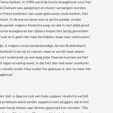
e Friese kerken. In 1986 werd de bonte knaagkever voor het
erk in Deinum was aangetast en moest vervangen worden.
van Friese bezitters van oude gebouwen zoals kerken. Het
etast. In de eerste jaren was er grote paniek, omdat
paniek volgens Hoekstra weg, en dat is niet altijd goed.
 bonte knaagkever kan tijdens inspecties lastig gevonden
 wat er is gaat niet naar bestrijden, maar naar verbouwen.”
ijn, is volgens insectendeskundige Jeroen Breidenbach
 bedoelt is om op te ruimen, maar er wordt maar amper
soort onderzoek op een laag pitje. Daarom kunnen we het
t eigen ervaring weet, is dat het dier wel meer voorkomt.
steeds ouder. Hou ouder het gebouw is, des te meer het
agkever.”
iet ziet, is daarom ook een hele opgave. Hoekstra vertelt
et probleem werd eerder opgelost met pluggen, die in het
p een hoog tempo naar binnen gepompt kon worden. “Die