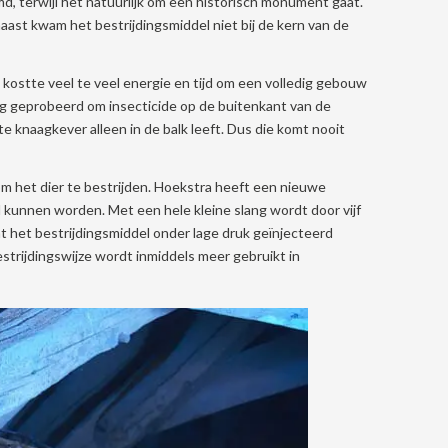
d, terwijl het natuurlijk om een historisch monument gaat.
ast kwam het bestrijdingsmiddel niet bij de kern van de
 kostte veel te veel energie en tijd om een volledig gebouw
og geprobeerd om insecticide op de buitenkant van de
e knaagkever alleen in de balk leeft. Dus die komt nooit
 om het dier te bestrijden. Hoekstra heeft een nieuwe
kunnen worden. Met een hele kleine slang wordt door vijf
t het bestrijdingsmiddel onder lage druk geïnjecteerd
trijdingswijze wordt inmiddels meer gebruikt in