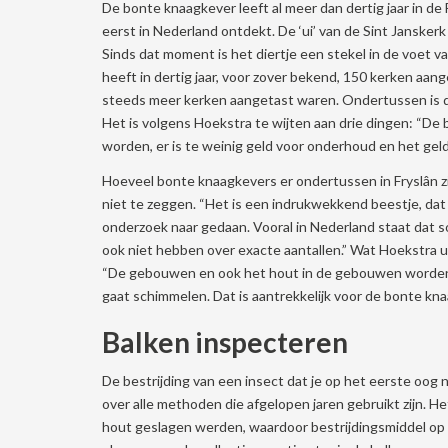
De bonte knaagkever leeft al meer dan dertig jaar in d
eerst in Nederland ontdekt. De ‘ui’ van de Sint Jansk
Sinds dat moment is het diertje een stekel in de voet 
heeft in dertig jaar, voor zover bekend, 150 kerken aang
steeds meer kerken aangetast waren. Ondertussen is de 
Het is volgens Hoekstra te wijten aan drie dingen: “De
worden, er is te weinig geld voor onderhoud en het geld
Hoeveel bonte knaagkevers er ondertussen in Fryslân z
niet te zeggen. “Het is een indrukwekkend beestje, dat
onderzoek naar gedaan. Vooral in Nederland staat dat 
ook niet hebben over exacte aantallen.” Wat Hoekstra ui
“De gebouwen en ook het hout in de gebouwen worden 
gaat schimmelen. Dat is aantrekkelijk voor de bonte kna
Balken inspecteren
De bestrijding van een insect dat je op het eerste oog n
over alle methoden die afgelopen jaren gebruikt zijn. H
hout geslagen werden, waardoor bestrijdingsmiddel o