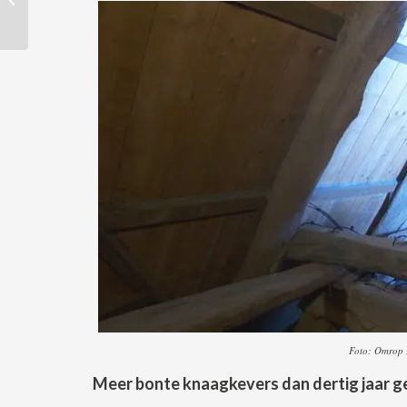
het Coronavirus
Foto: Omrop 
Meer bonte knaagkevers dan dertig jaar g