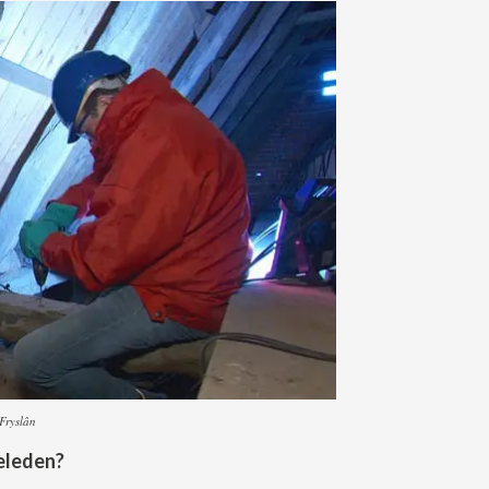
Fryslân
eleden?