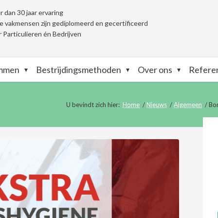
 dan 30 jaar ervaring
 vakmensen zijn gediplomeerd en gecertificeerd
 Particulieren én Bedrijven
ammen
Bestrijdingsmethoden
Over ons
Refere
U bevindt zich hier:
Home
/
Nieuws
/
Algemeen
/
Bo