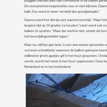
pluggen werden elke tien centimeter in de balken geram
De monumentenorganisaties was er niet blij mee. Daarna
balk. Dus werd er meer vernield dan goedgemaakt.”
Daarna werd het diertje met warmte bestrijd. “Maar het
langere tijd op 50 graden te houden.” Later werd ook n
balken te spuiten. “Maar dat werkte niet, omdat de bont
het bestrijdingsmiddel tegen.”
Maar nu, vijftien jaar later, is een een manier gevonden
systeem ontwikkeld, waarmee de balken geïnspecteerd 
millimeter grote gaatjes gif in het hout gespoten. Omda
wordt, wordt het meer in het hout opgenomen. Deze bes
Nederland en in het buitenland.