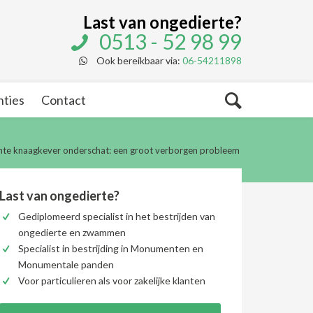
Last van ongedierte?
0513 - 52 98 99
Ook bereikbaar via:
06-54211898
nties
Contact
nte knaagkever onderschat: een groot verborgen probleem
Last van ongedierte?
Gediplomeerd specialist in het bestrijden van
ongedierte en zwammen
Specialist in bestrijding in Monumenten en
Monumentale panden
Voor particulieren als voor zakelijke klanten