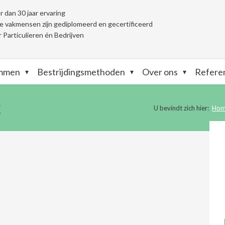
 dan 30 jaar ervaring
 vakmensen zijn gediplomeerd en gecertificeerd
 Particulieren én Bedrijven
ammen
Bestrijdingsmethoden
Over ons
Refere
k
U bevindt zich hier:
Ho