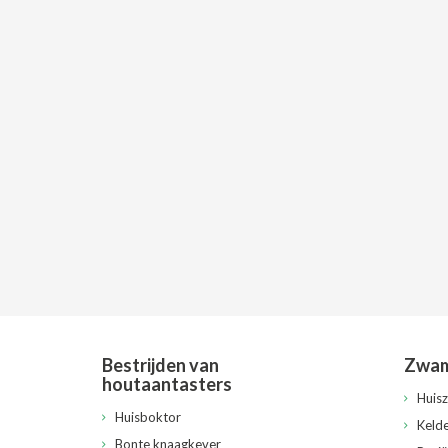
Bestrijden van
Zwam
houtaantasters
Huis
Huisboktor
Keld
Bonte knaagkever