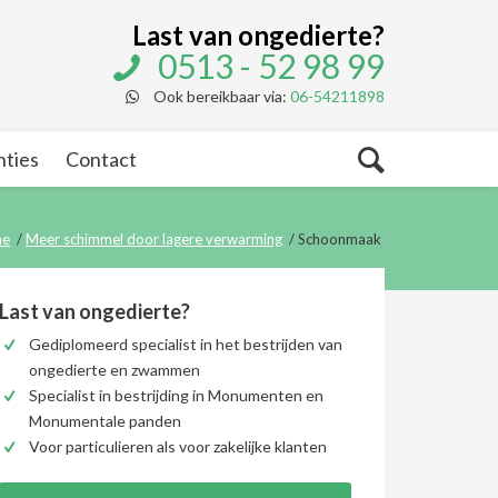
Last van ongedierte?
0513 - 52 98 99
Ook bereikbaar via:
06-54211898
nties
Contact
me
/
Meer schimmel door lagere verwarming
/
Schoonmaak
Last van ongedierte?
Gediplomeerd specialist in het bestrijden van
ongedierte en zwammen
Specialist in bestrijding in Monumenten en
Monumentale panden
Voor particulieren als voor zakelijke klanten