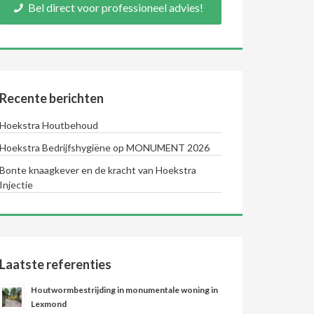
Bel direct voor professioneel advies!
Recente berichten
Hoekstra Houtbehoud
Hoekstra Bedrijfshygiëne op MONUMENT 2026
Bonte knaagkever en de kracht van Hoekstra
Injectie
Laatste referenties
Houtwormbestrijding in monumentale woning in
Lexmond