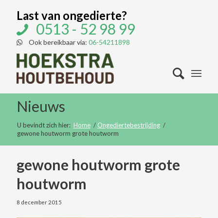
Last van ongedierte?
0513 - 52 98 99
Ook bereikbaar via:
06-54211898
Nieuws
U bevindt zich hier:
Home
/
Ongediertebestrijding
/
gewone houtworm grote houtworm
gewone houtworm grote
houtworm
8 december 2015