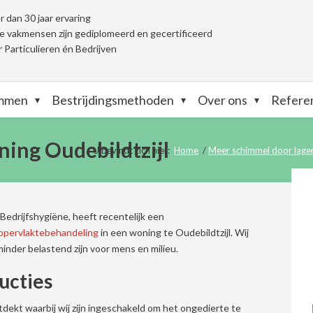
 dan 30 jaar ervaring
 vakmensen zijn gediplomeerd en gecertificeerd
 Particulieren én Bedrijven
ammen
Bestrijdingsmethoden
Over ons
Refere
ing Oudebildtzijl
U bevindt zich hier:
Home
/
Meer schimmel door lage
 Bedrijfshygiëne, heeft recentelijk een
ppervlaktebehandeling
in een woning te Oudebildtzijl. Wij
nder belastend zijn voor mens en milieu.
ucties
dekt waarbij wij zijn ingeschakeld om het ongedierte te