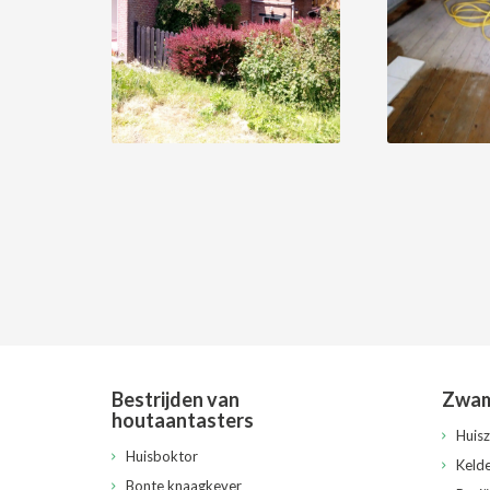
Bestrijden van
Zwam
houtaantasters
Huis
Huisboktor
Keld
Bonte knaagkever