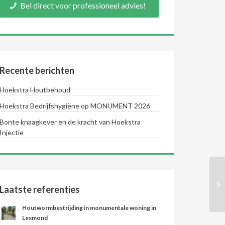
Bel direct voor professioneel advies!
Recente berichten
Hoekstra Houtbehoud
Hoekstra Bedrijfshygiëne op MONUMENT 2026
Bonte knaagkever en de kracht van Hoekstra
Injectie
Laatste referenties
Houtwormbestrijding in monumentale woning in
Lexmond