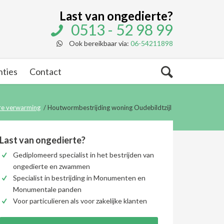
Last van ongedierte?
0513 - 52 98 99
Ook bereikbaar via:
06-54211898
nties
Contact
re verwarming
/
Houtwormbestrijding woning Oudebildtzijl
Last van ongedierte?
Gediplomeerd specialist in het bestrijden van
ongedierte en zwammen
Specialist in bestrijding in Monumenten en
Monumentale panden
Voor particulieren als voor zakelijke klanten