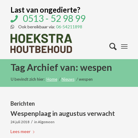
Last van ongedierte?
0513 - 52 98 99
Ook bereikbaar via:
06-54211898
Tag Archief van: wespen
U bevindt zich hier:
Home
/
Nieuws
/
wespen
Berichten
Wespenplaag in augustus verwacht
/
24 juli 2018
in
Algemeen
Lees meer