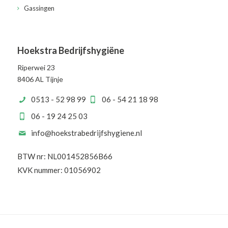
Gassingen
Hoekstra Bedrijfshygiëne
Riperwei 23
8406 AL Tijnje
0513 - 52 98 99
06 - 54 21 18 98
06 - 19 24 25 03
info@hoekstrabedrijfshygiene.nl
BTW nr: NL001452856B66
KVK nummer: 01056902