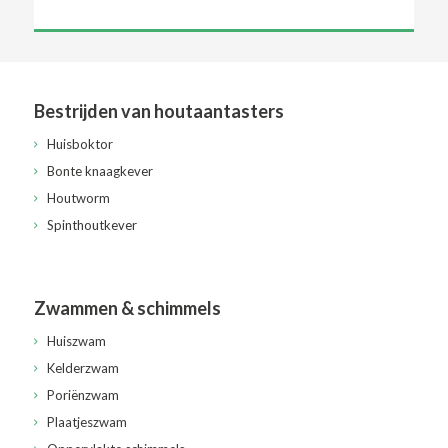
Bestrijden van houtaantasters
Huisboktor
Bonte knaagkever
Houtworm
Spinthoutkever
Zwammen & schimmels
Huiszwam
Kelderzwam
Poriënzwam
Plaatjeszwam